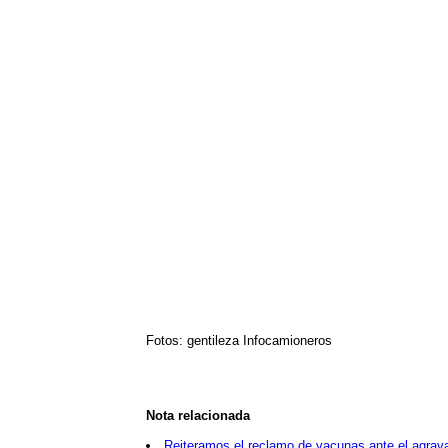
Fotos: gentileza Infocamioneros
Nota relacionada
Reiteramos el reclamo de vacunas ante el agrav