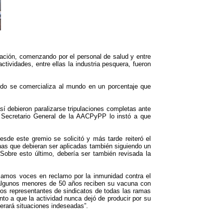
lación, comenzando por el personal de salud y entre
tividades, entre ellas la industria pesquera, fueron
cido se comercializa al mundo en un porcentaje que
í debieron paralizarse tripulaciones completas ante
l Secretario General de la AACPyPP lo instó a que
esde este gremio se solicitó y más tarde reiteró el
unas que debieran ser aplicadas también siguiendo un
Sobre esto último, debería ser también revisada la
lzamos voces en reclamo por la inmunidad contra el
 algunos menores de 50 años reciben su vacuna con
ros representantes de sindicatos de todas las ramas
to a que la actividad nunca dejó de producir por su
nerará situaciones indeseadas”.