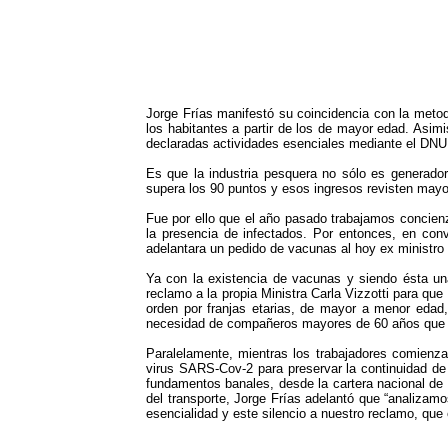
Jorge Frías manifestó su coincidencia con la meto
los habitantes a partir de los de mayor edad. Asimi
declaradas actividades esenciales mediante el DNU
Es que la industria pesquera no sólo es generador
supera los 90 puntos y esos ingresos revisten may
Fue por ello que el año pasado trabajamos concienz
la presencia de infectados. Por entonces, en con
adelantara un pedido de vacunas al hoy ex ministro
Ya con la existencia de vacunas y siendo ésta una 
reclamo a la propia Ministra Carla Vizzotti para qu
orden por franjas etarias, de mayor a menor edad,
necesidad de compañeros mayores de 60 años que con
Paralelamente, mientras los trabajadores comienza
virus SARS-Cov-2 para preservar la continuidad d
fundamentos banales, desde la cartera nacional de 
del transporte, Jorge Frías adelantó que “analizam
esencialidad y este silencio a nuestro reclamo, que 