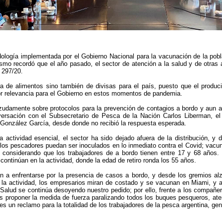
dología implementada por el Gobierno Nacional para la vacunación de la pob
smo recordó que el año pasado, el sector de atención a la salud y de otras ac
 297/20.
a de alimentos sino también de divisas para el país, puesto que el produ
or relevancia para el Gobierno en estos momentos de pandemia.
udamente sobre protocolos para la prevención de contagios a bordo y aun as
versación con el Subsecretario de Pesca de la Nación Carlos Liberman, e
 González García, desde donde no recibió la respuesta esperada.
actividad esencial, el sector ha sido dejado afuera de la distribución, y d
e los pescadores puedan ser inoculados en lo inmediato contra el Covid; vac
 considerando que los trabajadores de a bordo tienen entre 17 y 68 años. 
tinúan en la actividad, donde la edad de retiro ronda los 55 años.
n a enfrentarse por la presencia de casos a bordo, y desde los gremios a
e la actividad, los empresarios miran de costado y se vacunan en Miami, y
Salud se continúa desoyendo nuestro pedido; por ello, frente a los compañe
os proponer la medida de fuerza paralizando todos los buques pesqueros, aten
es un reclamo para la totalidad de los trabajadores de la pesca argentina, ge