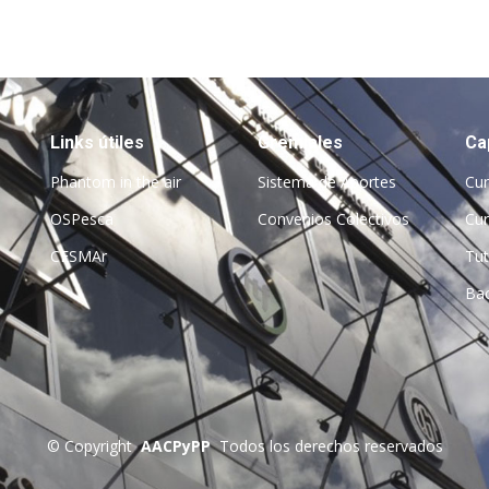
Links útiles
Gremiales
Ca
Phantom in the air
Sistema de Aportes
Cu
OSPesca
Convenios Colectivos
Cur
CESMAr
Tut
Bac
©
Copyright
AACPyPP
Todos los derechos reservados