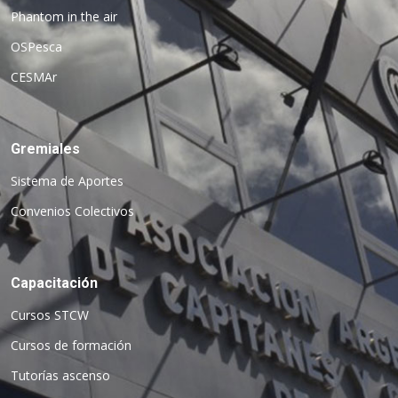
Phantom in the air
OSPesca
CESMAr
Gremiales
Sistema de Aportes
Convenios Colectivos
Capacitación
Cursos STCW
Cursos de formación
Tutorías ascenso