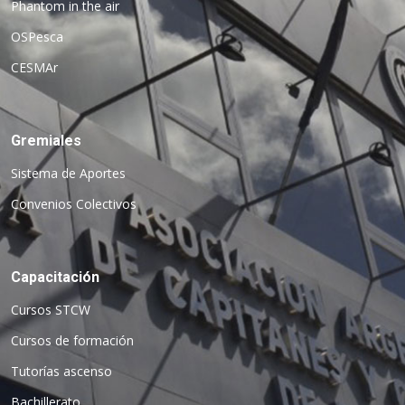
Phantom in the air
OSPesca
CESMAr
Gremiales
Sistema de Aportes
Convenios Colectivos
Capacitación
Cursos STCW
Cursos de formación
Tutorías ascenso
Bachillerato