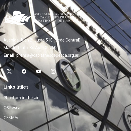
Avenida Juan B. Justo 518 (Sede Central)
Mar del Plata, Bs As - CP 7600
Email:
prensa@capitanesdepesca.org.ar
Links útiles
Phantom in the air
OSPesca
CESMAr