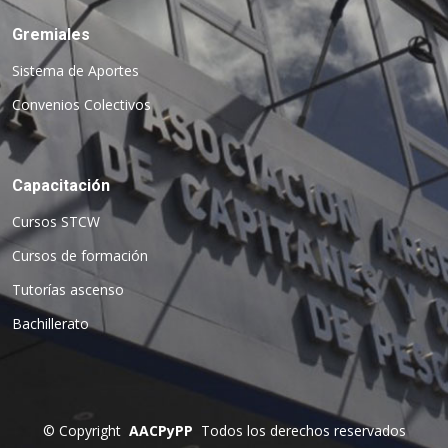
Gremiales
Sistema de Aportes
Convenios Colectivos
Capacitación
Cursos STCW
Cursos de formación
Tutorías ascenso
Bachillerato
©
Copyright
AACPyPP
Todos los derechos reservados