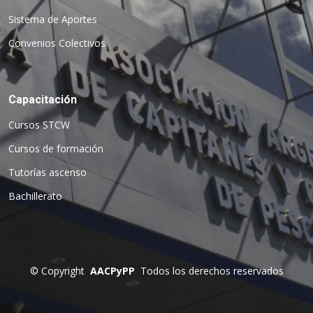
Sistema de Aportes
Convenios Colectivos
Capacitación
Cursos STCW
Cursos de formación
Tutorías ascenso
Bachillerato
©
Copyright
AACPyPP
Todos los derechos reservados