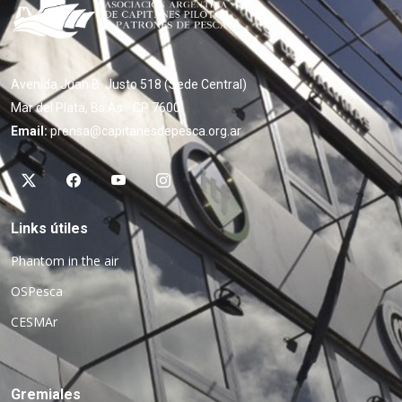
Avenida Juan B. Justo 518 (Sede Central)
Mar del Plata, Bs As - CP 7600
Email:
prensa@capitanesdepesca.org.ar
Links útiles
Phantom in the air
OSPesca
CESMAr
Gremiales