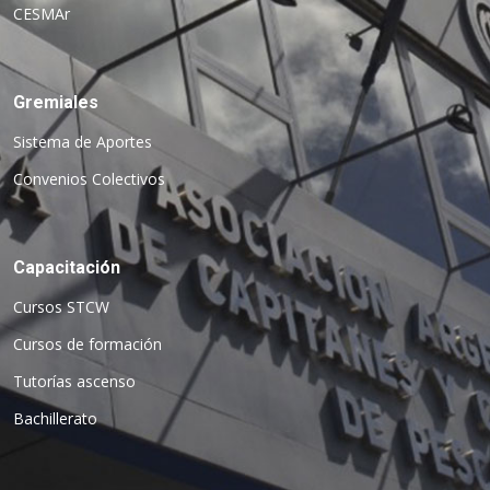
CESMAr
Gremiales
Sistema de Aportes
Convenios Colectivos
Capacitación
Cursos STCW
Cursos de formación
Tutorías ascenso
Bachillerato