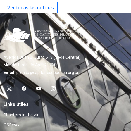
Ver todas las noticias
Avenida Juan B. Justo 518 (Sede Central)
Mar del Plata, Bs As - CP 7600
Email:
prensa@capitanesdepesca.org.ar
Links útiles
Phantom in the air
OSPesca